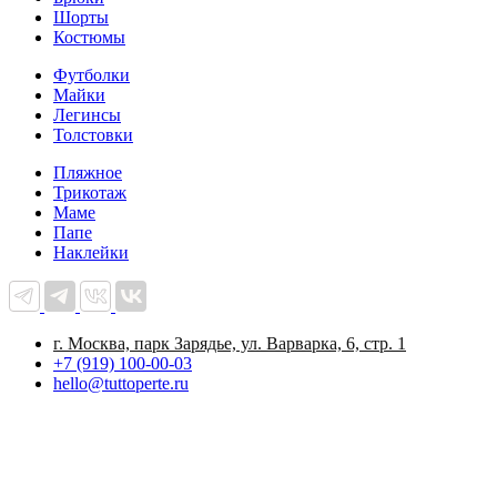
Шорты
Костюмы
Футболки
Майки
Легинсы
Толстовки
Пляжное
Трикотаж
Маме
Папе
Наклейки
г. Москва, парк Зарядье, ул. Варварка, 6, стр. 1
+7 (919) 100-00-03
hello@tuttoperte.ru