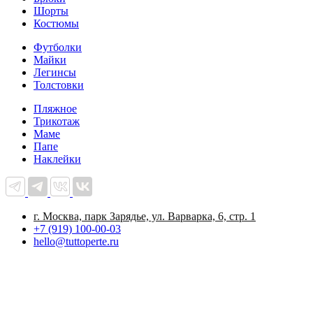
Шорты
Костюмы
Футболки
Майки
Легинсы
Толстовки
Пляжное
Трикотаж
Маме
Папе
Наклейки
г. Москва, парк Зарядье, ул. Варварка, 6, стр. 1
+7 (919) 100-00-03
hello@tuttoperte.ru