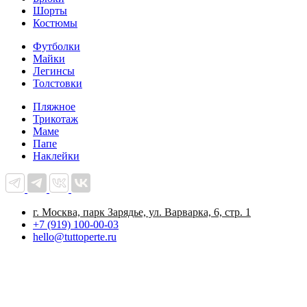
Шорты
Костюмы
Футболки
Майки
Легинсы
Толстовки
Пляжное
Трикотаж
Маме
Папе
Наклейки
г. Москва, парк Зарядье, ул. Варварка, 6, стр. 1
+7 (919) 100-00-03
hello@tuttoperte.ru