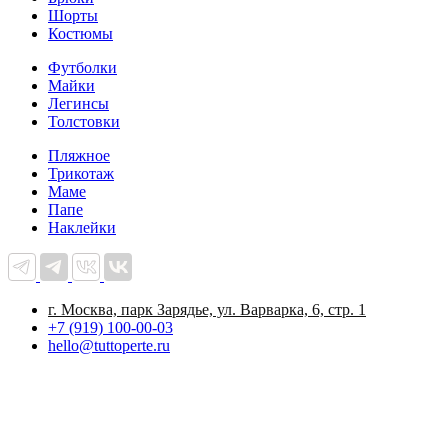
Шорты
Костюмы
Футболки
Майки
Легинсы
Толстовки
Пляжное
Трикотаж
Маме
Папе
Наклейки
г. Москва, парк Зарядье, ул. Варварка, 6, стр. 1
+7 (919) 100-00-03
hello@tuttoperte.ru