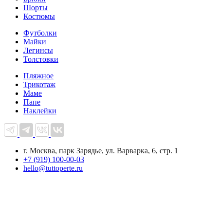
Шорты
Костюмы
Футболки
Майки
Легинсы
Толстовки
Пляжное
Трикотаж
Маме
Папе
Наклейки
г. Москва, парк Зарядье, ул. Варварка, 6, стр. 1
+7 (919) 100-00-03
hello@tuttoperte.ru