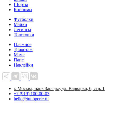
Шорты
Костюмы
Футболки
Майки
Легинсы
Толстовки
Пляжное
Трикотаж
Маме
Папе
Наклейки
г. Москва, парк Зарядье, ул. Варварка, 6, стр. 1
+7 (919) 100-00-03
hello@tuttoperte.ru