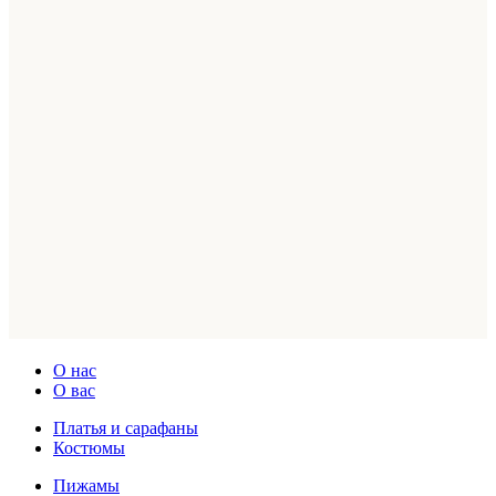
О нас
О вас
Платья и сарафаны
Костюмы
Пижамы